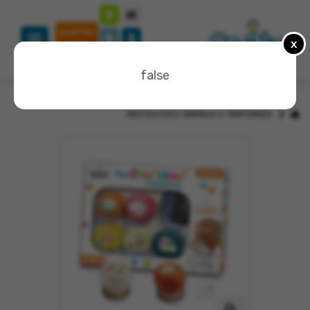
سلة الشراء
x
0
false
>
MES DOU'DOU' ANIMAUX A TAMPONNER