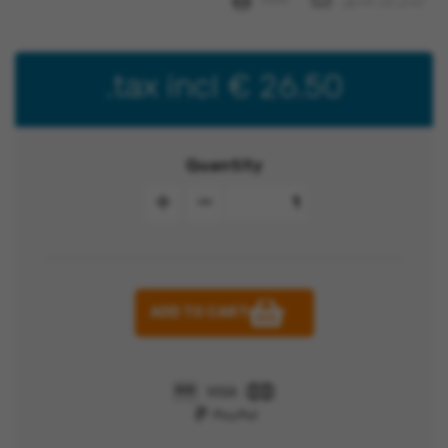
tax incl.
26.50 €
Quantity
ADD TO CART