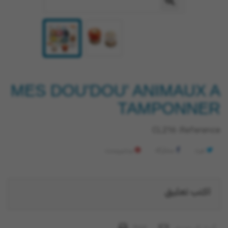
MES DOU'DOU' ANIMAUX A
TAMPONNER
CL216
Reference:
غرد
مشاركة
بينتيريست
اكتب تعليق
أرسل إلى صديق
Print