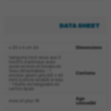
DATA SHEET
26 x 20 x 6 cm
Dimensions
5 tampons tout doux aux
motifs d’animaux avec
socle en bois et boules en
tissu détachables - 1
Contenu
encreur géant gris (65 × 65
mm) à encre lavable à l’eau
- 1 boîte rectangulaire en
carton épais
Age
18 mois et plus
conseillé