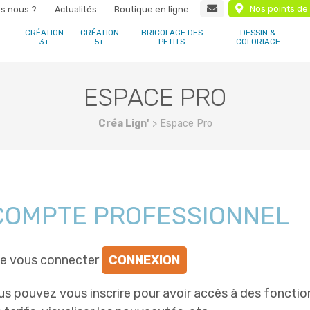
Nos points de
s nous ?
Actualités
Boutique en ligne
CRÉATION
CRÉATION
BRICOLAGE DES
DESSIN &
E
3+
5+
PETITS
COLORIAGE
ESPACE PRO
Créa Lign'
>
Espace Pro
 COMPTE PROFESSIONNEL
de vous connecter
CONNEXION
s pouvez vous inscrire pour avoir accès à des fonct