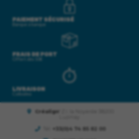
PAIEMENT SÉCURISÉ
Banque à banque
FRAIS DE PORT
Offert dès 50€
LIVRAISON
Colissimo
Créalign'
Z.I. la Noyerée 38200
Luzinay
Tél.
+33(0)4 74 85 82 00