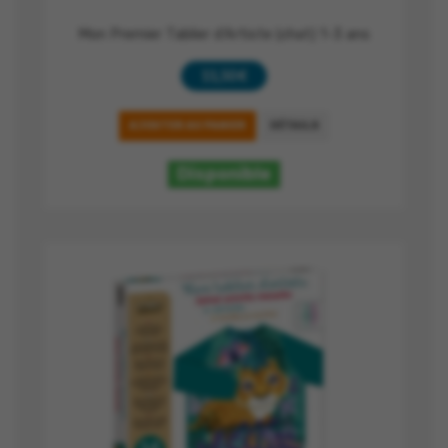
Mon Premier Tablier d'Artiste (chat) 1-3 ans
11,50 €
AJOUTER AU PANIER
DÉTAILS
Disponible