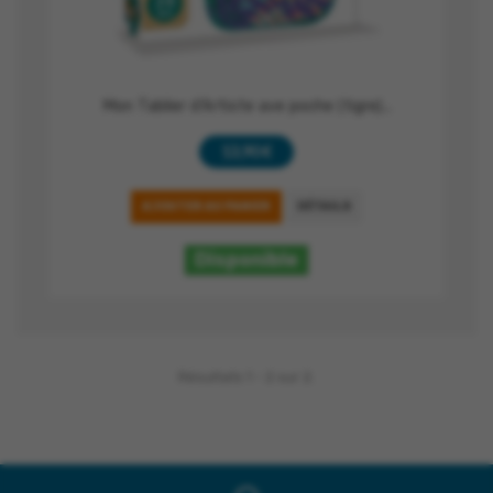
Mon Tablier d'Artiste ave poche (tigre)...
13,90 €
AJOUTER AU PANIER
DÉTAILS
Disponible
Résultats 1 - 2 sur 2.