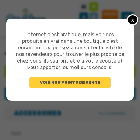
PANIER
x
0
Internet c’est pratique, mais voir nos
produits en vrai dans une boutique c’est
encore mieux, pensez à consulter la liste de
>
>
TOUT LE CATALOGUE
ACCESSOIRES
nos revendeurs pour trouver le plus proche de
chez vous, ils sauront être à votre écoute et
vous apporter les meilleurs conseils.
RECHERCHER
VOIR NOS POINTS DE VENTE
Rechercher un produit
CATÉGORIES
ACCESSOIRES
Il y a 2 produits.
test