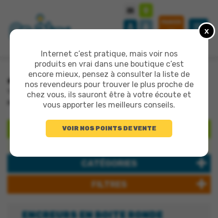
PANIER
x
0
Internet c’est pratique, mais voir nos
produits en vrai dans une boutique c’est
encore mieux, pensez à consulter la liste de
>
nos revendeurs pour trouver le plus proche de
>
>
TOUT LE CATALOGUE
TAMPON ENCREUR ENFANT
ENCREURS EN
chez vous, ils sauront être à votre écoute et
BOITE RONDE
vous apporter les meilleurs conseils.
RECHERCHER
VOIR NOS POINTS DE VENTE
Rechercher un produit
CATÉGORIES
FILTRES
ENCREURS EN BOITE RONDE