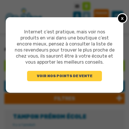
PANIER
x
0
Internet c’est pratique, mais voir nos
produits en vrai dans une boutique c’est
encore mieux, pensez à consulter la liste de
>
>
>
TOUT LE CATALOGUE
GAMME BOIS
TAMPON PRÉNOM ÉCOLE
nos revendeurs pour trouver le plus proche de
chez vous, ils sauront être à votre écoute et
vous apporter les meilleurs conseils.
RECHERCHER
VOIR NOS POINTS DE VENTE
Rechercher un produit
CATÉGORIES
FILTRES
TAMPON PRÉNOM ÉCOLE
Il y a 1 produit.