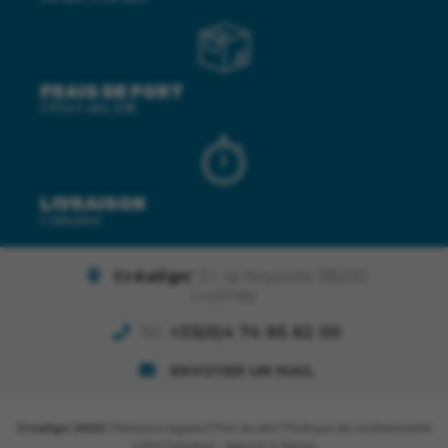
FRAIS DE PORT
Offert dès 50€
LIVRAISON
Colissimo
Créalign'
Z.I. la Noyerée 38200
Luzinay
Tél.
+33(0)4 74 85 82 00
ENVOYER UN MAIL
Créalign' 2026
|
Mentions légales
|
Plan du site
|
Politique de confidentialité
|
CGV
| Création :
Agence E-Denzo