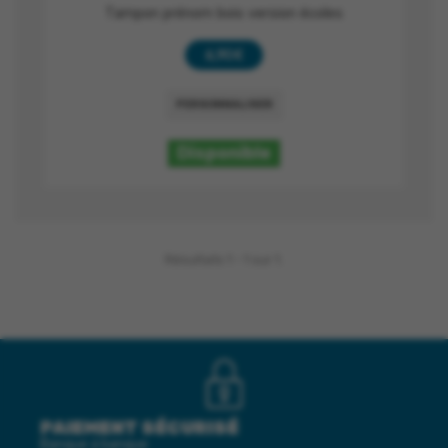
Tampon prénom bois version écoles
6,90 €
PERSONNALISER
Disponible
Résultats 1 - 1 sur 1.
PAIEMENT SÉCURISÉ
Banque à banque