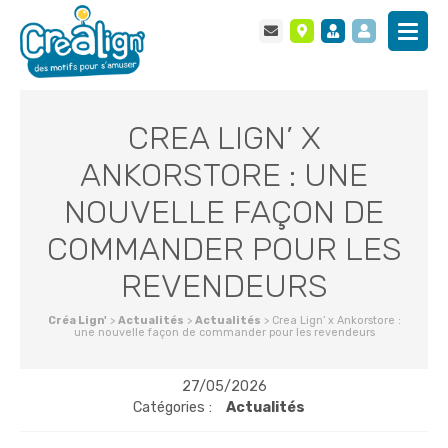
CREA LIGN’ X
ANKORSTORE : UNE
NOUVELLE FAÇON DE
COMMANDER POUR LES
REVENDEURS
Créa Lign'
>
Actualités
>
Actualités
>
Crea Lign’ x Ankorstore :
une nouvelle façon de commander pour les revendeurs
27/05/2026
Catégories :
Actualités