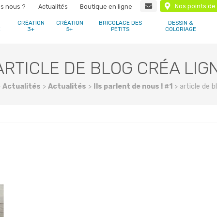
Nos points de
s nous ?
Actualités
Boutique en ligne
CRÉATION
CRÉATION
BRICOLAGE DES
DESSIN &
E
3+
5+
PETITS
COLORIAGE
ARTICLE DE BLOG CRÉA LIGN
>
Actualités
>
Actualités
>
Ils parlent de nous ! #1
>
article de b