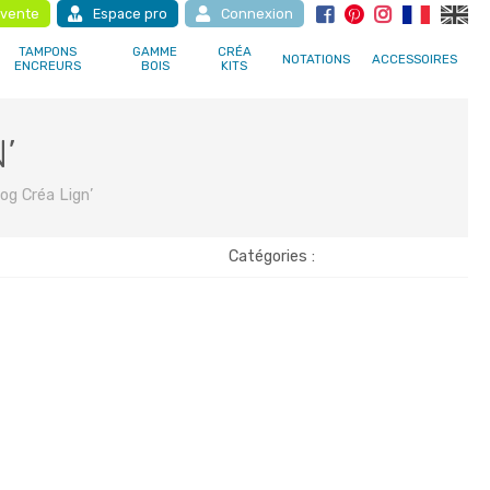
 vente
Espace pro
Connexion
TAMPONS
GAMME
CRÉA
NOTATIONS
ACCESSOIRES
ENCREURS
BOIS
KITS
’
log Créa Lign’
Catégories :