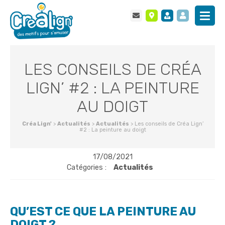
LES CONSEILS DE CRÉA
LIGN’ #2 : LA PEINTURE
AU DOIGT
Créa Lign'
>
Actualités
>
Actualités
>
Les conseils de Créa Lign’
#2 : La peinture au doigt
17/08/2021
Catégories :
Actualités
QU’EST CE QUE LA PEINTURE AU
DOIGT ?