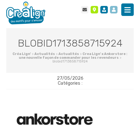
BLOBID1713858715924
Créa Lign'
>
Actualités
>
Actualités
>
Crea Lign’ x Ankorstore :
une nouvelle façon de commander pour les revendeurs
>
blobid1713858715924
27/05/2026
Catégories :