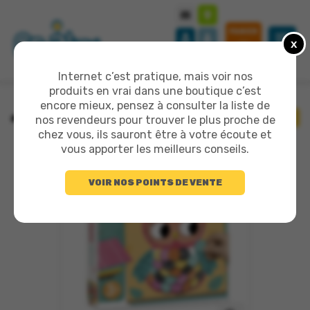
PANIER
x
0
Internet c’est pratique, mais voir nos
produits en vrai dans une boutique c’est
encore mieux, pensez à consulter la liste de
>
TABLEAUX FACILES, FEUTRINE "DANS LE PRÉ"
RETOUR
nos revendeurs pour trouver le plus proche de
chez vous, ils sauront être à votre écoute et
vous apporter les meilleurs conseils.
VOIR NOS POINTS DE VENTE