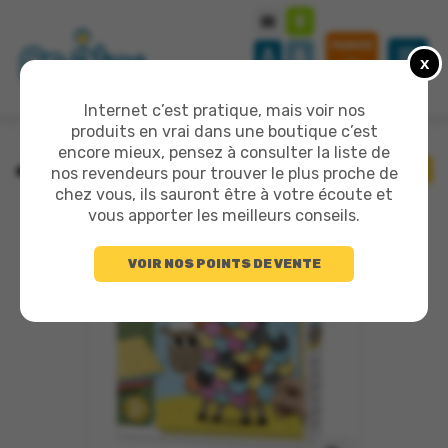
PANIER
x
0
Internet c’est pratique, mais voir nos
produits en vrai dans une boutique c’est
encore mieux, pensez à consulter la liste de
>
TABLEAUX FACILES, FEUTRINE "A LA FERME"
RETOUR
nos revendeurs pour trouver le plus proche de
chez vous, ils sauront être à votre écoute et
vous apporter les meilleurs conseils.
VOIR NOS POINTS DE VENTE