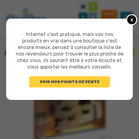
PANIER
x
0
Internet c’est pratique, mais voir nos
produits en vrai dans une boutique c’est
encore mieux, pensez à consulter la liste de
>
KIT SUPPORTS FEUILLES "PEINTURES RUPESTRES"
RETOUR
nos revendeurs pour trouver le plus proche de
chez vous, ils sauront être à votre écoute et
vous apporter les meilleurs conseils.
VOIR NOS POINTS DE VENTE